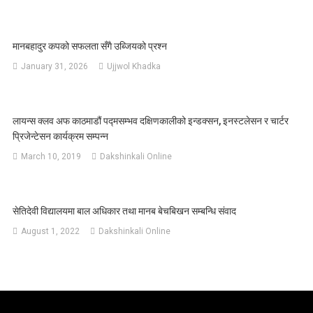
मानबहादुर कपको सफलता सँगै उब्जियको प्रश्‍न
January 31, 2026
Ujjwol Khadka
लायन्स क्लव अफ काठमाडौं पद्मसम्भव दक्षिणकालीको इन्डक्सन, इनस्टलेसन र चार्टर
प्रिजेन्टेसन कार्यक्रम सम्पन्न
March 10, 2019
Dakshinkali Online
सेतिदेवी विद्यालयमा बाल अधिकार तथा मानब बेचबिखन सम्बन्धि संवाद
August 1, 2022
Dakshinkali Online