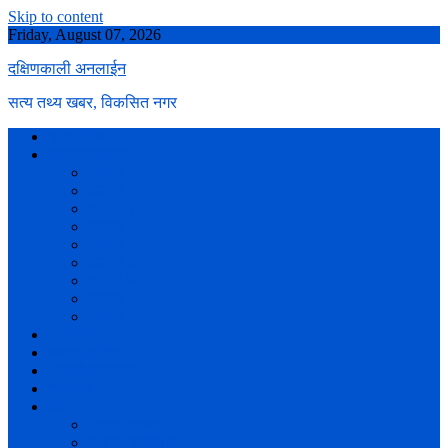
Skip to content
Friday, August 07, 2026
दक्षिणकाली अनलाईन
सत्य तथ्य खबर, विकसित नगर
नगर परिचय
वडा प्रोफाइल
वडा नं १
वडा नं २
वडा नं ३
वडा नं ४
वडा नं ५
वडा नं ६
वडा नं ७
वडा नं ८
वडा नं ९
समाचार
कला/साहित्य
अन्तर्वार्ता/विचार
स्वास्थ्य
शिक्षा
शिक्षण संस्था
शैक्षिक गतिविधि