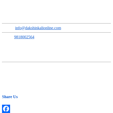
सुचना तथा प्रसारण बिभाग दर्ता नंः ३६६८-२०७९/८०
प्रेस कागन्सिल नेपाल सुचिकरण नंः ३६५०
Address
:
Sokhel, Ward No. 3, Dakshinkali Municipality
Email
:
info@dakshinkalionline.com
Phone:
9818002564
सम्पूर्ण समाचारमूलक सामग्रीका लागि:
E-mail:
news@dakshinkalionline.com
विज्ञापनका लागि:
marketing@dakshinkalionline.com
Share Us