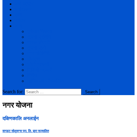
अर्थ व्यापार
मनोरञ्जन
कृषि
पर्यटन
अन्य
पूर्वाधार विकास
सूचना प्रविधि
पाठक चौतारी
सुचना पाटी
नगर गतिविधि
खेलकुद
फोटो ग्यालरी
भिडियो ग्यालरी
विविध
धार्मिक एवं साँस्कतिक
Search for:
नगर योजना
दक्षिणकालि अनलाईन
वानडट सोलुसन्स प्रा. लि. द्वारा सञ्चालित