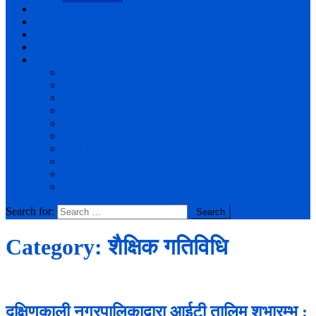
अर्थ व्यापार
मनोरञ्जन
कृषि
पर्यटन
अन्य
पूर्वाधार विकास
सूचना प्रविधि
पाठक चौतारी
सुचना पाटी
नगर गतिविधि
खेलकुद
फोटो ग्यालरी
भिडियो ग्यालरी
विविध
धार्मिक एवं साँस्कतिक
Search for:
Category:
शैक्षिक गतिविधि
दक्षिणकाली नगरपालिकाद्वारा आईटी तालिम शुभारम्भ :