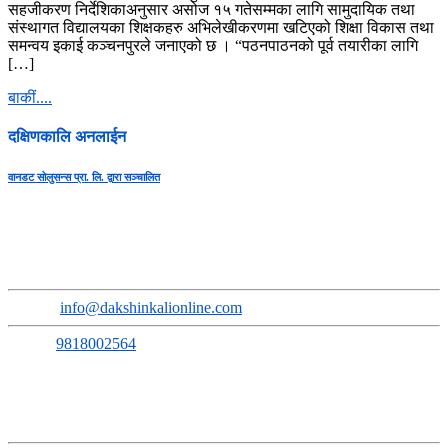
सहजीकरण निर्देशिकाअनुसार असोज १५ गतेसम्मका लागि सामुदायिक तथा
संस्थागत विद्यालयका शिक्षकहरु अभिलेखीकरणमा खटिएको शिक्षा विकास तथा
समन्वय इकाई कञ्चनपुरले जनाएको छ । “पठनपाठनको पूर्व तयारीका लागि
[…]
बाकीं....
दक्षिणकालि अनलाईन
वानडट सोलुसन्स प्रा. लि. द्वारा सञ्चालित
सुचना तथा प्रसारण बिभाग दर्ता नंः ३६६८-२०७९/८०
प्रेस कागन्सिल नेपाल सुचिकरण नंः ३६५०
Address
:
Sokhel, Ward No. 3, Dakshinkali Municipality
Email
:
info@dakshinkalionline.com
Phone:
9818002564
सम्पूर्ण समाचारमूलक सामग्रीका लागि:
E-mail:
news@dakshinkalionline.com