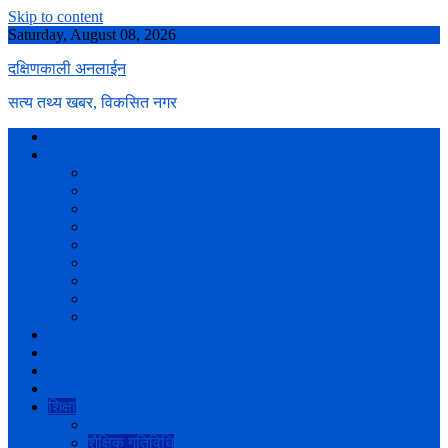
Skip to content
Saturday, August 08, 2026
दक्षिणकाली अनलाईन
सत्य तथ्य खबर, विकसित नगर
नगर परिचय
वडा प्रोफाइल
वडा नं १
वडा नं २
वडा नं ३
वडा नं ४
वडा नं ५
वडा नं ६
वडा नं ७
वडा नं ८
वडा नं ९
समाचार
कला/साहित्य
अन्तर्वार्ता/विचार
स्वास्थ्य
शिक्षा
शिक्षण संस्था
शैक्षिक गतिविधि