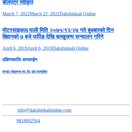
बोलपत्र स्वीकृत
March 7, 2022
March 22, 2022
Dakshinkali Online
मोटरसाइकल र्‍याली मिति २०७५/१२/२७ गते बुधबारको दिन
बिहानको ७ बजे फर्पिङ देखि बल्खुसम्म सन्चालन गरिने
April 6, 2019
April 6, 2019
Dakshinkali Online
दक्षिणकालि अनलाईन
वानडट सोलुसन्स प्रा. लि. द्वारा सञ्चालित
सुचना तथा प्रसारण बिभाग दर्ता नंः ३६६८-२०७९/८०
प्रेस कागन्सिल नेपाल सुचिकरण नंः ३६५०
Address
:
Sokhel, Ward No. 3, Dakshinkali Municipality
Email
:
info@dakshinkalionline.com
Phone:
9818002564