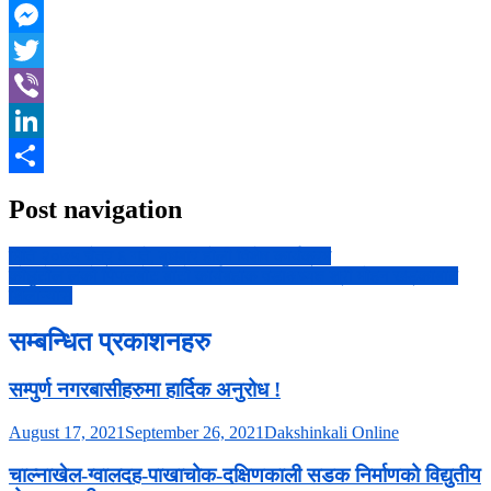
Facebook
Messenger
Twitter
Viber
LinkedIn
Share
Post navigation
मिति २०७५ चैत्र ६ गते, बुधबार होली विशेष कार्यक्रम
कोछुटोल लंको पिपलबोट बाटो कार्यबहाक वडाअध्यक्ष श्री मोहन खड्काबाट
शिलान्यास
सम्बन्धित प्रकाशनहरु
सम्पुर्ण नगरबासीहरुमा हार्दिक अनुरोध !
August 17, 2021
September 26, 2021
Dakshinkali Online
चाल्नाखेल-ग्वालदह-पाखाचोक-दक्षिणकाली सडक निर्माणको विद्युतीय