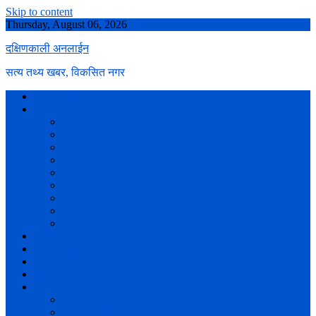
Skip to content
Thursday, August 06, 2026
दक्षिणकाली अनलाईन
सत्य तथ्य खबर, विकसित नगर
नगर परिचय
वडा प्रोफाइल
वडा नं १
वडा नं २
वडा नं ३
वडा नं ४
वडा नं ५
वडा नं ६
वडा नं ७
वडा नं ८
वडा नं ९
समाचार
कला/साहित्य
अन्तर्वार्ता/विचार
स्वास्थ्य
शिक्षा
शिक्षण संस्था
शैक्षिक गतिविधि