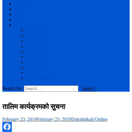
अर्थ व्यापार
मनोरञ्जन
कृषि
पर्यटन
अन्य
पूर्वाधार विकास
सूचना प्रविधि
पाठक चौतारी
सुचना पाटी
नगर गतिविधि
खेलकुद
फोटो ग्यालरी
भिडियो ग्यालरी
विविध
धार्मिक एवं साँस्कतिक
Search for:
तालिम कार्यक्रमको सुचना
February 23, 2019
February 23, 2019
Dakshinkali Online