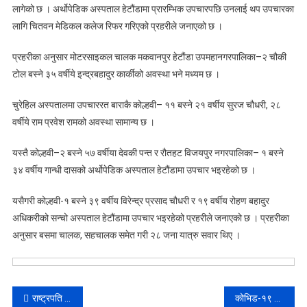
लागेको छ । अर्थोपेडिक अस्पताल हेटौंडामा प्रारम्भिक उपचारपछि उनलाई थप उपचारका
लागि चितवन मेडिकल कलेज रिफर गरिएको प्रहरीले जनाएको छ ।
प्रहरीका अनुसार मोटरसाइकल चालक मकवानपुर हेटौंडा उपमहानगरपालिका–२ चौकी
टोल बस्ने ३५ वर्षीये इन्द्रबहादुर कार्कीको अवस्था भने मध्यम छ ।
चुरेहिल अस्पतालमा उपचाररत बाराकै कोल्हवी– ११ बस्ने २१ वर्षीय सुरज चौधरी, २८
वर्षीये राम प्रवेश रामको अवस्था सामान्य छ ।
यस्तै कोल्हवी–२ बस्ने ५७ वर्षीया देवकी पन्त र रौतहट विजयपुर नगरपालिका– १ बस्ने
३४ वर्षीय गान्धी दासको अर्थोपेडिक अस्पताल हेटौंडामा उपचार भइरहेको छ ।
यसैगरी कोल्हवी-१ बस्ने ३९ वर्षीय विरेन्द्र प्रसाद चौधरी र १९ वर्षीय रोहण बहादुर
अधिकरीको सन्चो अस्पताल हेटौंडामा उपचार भइरहेको प्रहरीले जनाएको छ । प्रहरीका
अनुसार बसमा चालक, सहचालक समेत गरी २८ जना यात्रु सवार थिए ।
Post
राष्ट्रपति भण्डारीद्वारा राजनीतिक दलसम्बन्धी अध्यादेश जारी
कोभिड-१९ विरुद्धको भेरोसेल खोप लगाउने बारे जरुरी सूचना ।