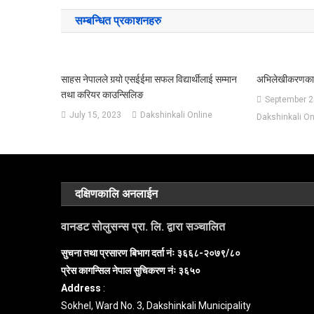
navigation
सम्बन्धित प्रकाशनहरु
साहस नेपालले गर्‍यो एसईईमा सफल विद्यार्थीलाई सम्मान
अभिलेखीकरणका ल
तथा करियर काउन्सिलिङ
September 2
July 15, 2023
Dakshinkali Online
Dakshinkali On
दक्षिणकालि अनलाईन
वानडट सोलुसन्स प्रा. लि. द्वारा सञ्चालित
सुचना तथा प्रसारण बिभाग दर्ता नंः ३६६८-२०७९/८०
प्रेस कागन्सिल नेपाल सुचिकरण नंः ३६५०
Address
:
Sokhel, Ward No. 3, Dakshinkali Municipality