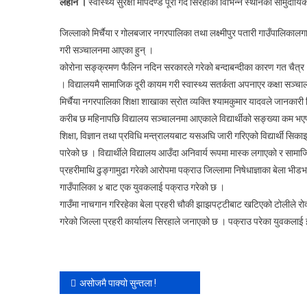
लहान ।
स्वास्थ्य सुरक्षा मापदण्ड पूरा गर्दै सिरहाका विभिन्न स्थानका सा
जिल्लाको मिर्चैया र गोलबजार नगरपालिका तथा लक्ष्मीपुर पतारी गाउँपालिकालग
गरी सञ्चालनमा आएका हुन् ।
कोरोना सङ्क्रमण फैलिन नदिन सरकारले गरेको बन्दाबन्दीका कारण गत चैत्र
। विद्यालयमै सामाजिक दूरी कायम गरी स्वास्थ्य सतर्कता अपनाएर कक्षा सञ्च
मिर्चैया नगरपालिका शिक्षा शाखाका स्रोत व्यक्ति श्यामकुमार यादवले जानकारी
करीब छ महिनापछि विद्यालय सञ्चालनमा आएकाले विद्यार्थीको सङ्ख्या कम भ
शिक्षा, विज्ञान तथा प्रविधि मन्त्रालयबाट यसअघि जारी गरिएको विद्यार्थी सि
पारेको छ । विद्यार्थीले विद्यालय आउँदा अनिवार्य रूपमा मास्क लगाएको र सामाज
प्रहरीमाथि ढुङ्गामुढा गरेको आरोपमा पक्राउ जिल्लामा निषेधाज्ञाका बेला भी
गाउँपालिका­ ४ बाट एक युवकलाई पक्राउ गरेको छ ।
गाउँमा नाचगान गरिरहेका बेला प्रहरी चौकी झाझपट्टीबाट खटिएको टोलीले रोक्
गरेको जिल्ला प्रहरी कार्यालय सिरहाले जनाएको छ । पक्राउ परेका युवकलाई इ
Post
असोजमै पाक्यो सुन्तला !