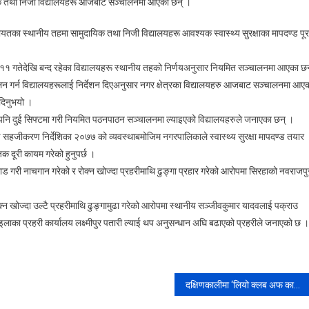
मुदायिक तथा निजी विद्यालयहरू आजबाट सञ्चालनमा आएका छन् ।
ायतका स्थानीय तहमा सामुदायिक तथा निजी विद्यालयहरू आवश्यक स्वास्थ्य सुरक्षाका मापदण्ड पूर
 ११ गतेदेखि बन्द रहेका विद्यालयहरू स्थानीय तहको निर्णयअनुसार नियमित सञ्चालनमा आएका छन
ालन गर्न विद्यालयहरूलाई निर्देशन दिएअनुसार नगर क्षेत्रका विद्यालयहरु आजबाट सञ्चालनमा आए
 दिनुभयो ।
एपनि दुई सिफ्टमा गरी नियमित पठनपाठन सञ्चालनमा ल्याइएको विद्यालयहरुले जनाएका छन् ।
काइ सहजीकरण निर्देशिका २०७७ को व्यवस्थाबमोजिम नगरपालिकाले स्वास्थ्य सुरक्षा मापदण्ड तयार
िक दूरी कायम गरेको हुनुपर्छ ।
डभाड गरी नाचगान गरेको र रोक्न खोज्दा प्रहरीमाथि ढुङ्गा प्रहार गरेको आरोपमा सिरहाको नवराजपु
न खोज्दा उल्टै प्रहरीमाथि ढुङ्गामुढा गरेको आरोपमा स्थानीय सञ्जीवकुमार यादवलाई पक्राउ
लाका प्रहरी कार्यालय लक्ष्मीपुर पतारी ल्याई थप अनुसन्धान अघि बढाएको प्रहरीले जनाएको छ ।
दक्षिणकालीमा ‘लियो क्लब अफ काठमाडौं पद्मसम्भव दक्षिणकाली’ गठन