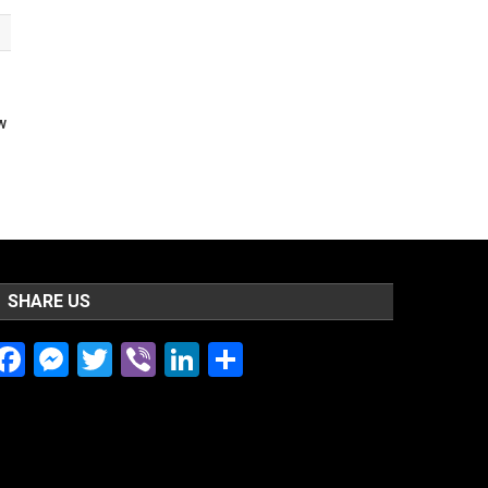
ew
SHARE US
Facebook
Messenger
Twitter
Viber
LinkedIn
Share