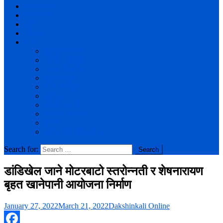
अर्थ व्यापार
मनोरञ्जन
कृषि
पर्यटन
अन्य
पूर्वाधार विकास
सूचना प्रविधि
पाठक चौतारी
सुचना पाटी
नगर गतिविधि
खेलकुद
फोटो ग्यालरी
भिडियो ग्यालरी
विविध
धार्मिक एवं साँस्कतिक
Search for:
डांडिखेल जाने मोटरबाटो स्तरोन्नती र शेषनारायण
बृहत खानेपानी आयोजना निर्माण
January 27, 2022
March 21, 2022
Dakshinkali Online