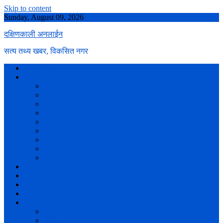
Skip to content
Sunday, August 09, 2026
दक्षिणकाली अनलाईन
सत्य तथ्य खबर, विकसित नगर
नगर परिचय
वडा प्रोफाइल
वडा नं १
वडा नं २
वडा नं ३
वडा नं ४
वडा नं ५
वडा नं ६
वडा नं ७
वडा नं ८
वडा नं ९
समाचार
कला/साहित्य
अन्तर्वार्ता/विचार
स्वास्थ्य
शिक्षा
शिक्षण संस्था
शैक्षिक गतिविधि