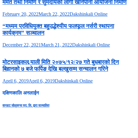
मर्मत तथा निर्माण र सुमदायको लागी खानेपानी आयोजना निर्माण
February 20, 2022
March 22, 2022
Dakshinkali Online
“मध्यम प्रविधियुक्त बहुउद्धेश्यीय फलफूल नर्सरी स्थापना
कार्यक्रम” सञ्चालन
December 22, 2021
March 21, 2022
Dakshinkali Online
मोटरसाइकल र्‍याली मिति २०७५/१२/२७ गते बुधबारको दिन
बिहानको ७ बजे फर्पिङ देखि बल्खुसम्म सन्चालन गरिने
April 6, 2019
April 6, 2019
Dakshinkali Online
दक्षिणकालि अनलाईन
वानडट सोलुसन्स प्रा. लि. द्वारा सञ्चालित
सुचना तथा प्रसारण बिभाग दर्ता नंः ३६६८-२०७९/८०
प्रेस कागन्सिल नेपाल सुचिकरण नंः ३६५०
Address
:
Sokhel, Ward No. 3, Dakshinkali Municipality