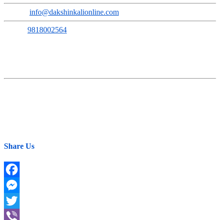
Email
:
info@dakshinkalionline.com
Phone:
9818002564
सम्पूर्ण समाचारमूलक सामग्रीका लागि:
E-mail:
news@dakshinkalionline.com
विज्ञापनका लागि:
marketing@dakshinkalionline.com
Share Us
Facebook
Messenger
Twitter