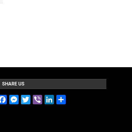
SHARE US
Facebook
Messenger
Twitter
Viber
LinkedIn
Share