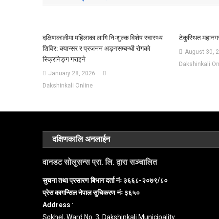
दक्षिणकालीमा महिलाका लागि निःशुल्क विशेष स्वास्थ्य
टेकुस्थित महानग
शिविर: क्यान्सर र प्रजनन अङ्गसम्बन्धी रोगको
August 30, 
स्क्रिनिङ्ग गराइने
Dakshinkali On
January 28, 2026
Dakshinkali Online
दक्षिणकालि अनलाईन
वानडट सोलुसन्स प्रा. लि. द्वारा सञ्चालित
सुचना तथा प्रसारण बिभाग दर्ता नंः ३६६८-२०७९/८०
प्रेस कागन्सिल नेपाल सुचिकरण नंः ३६५०
Address
:
Sokhel, Ward No. 3, Dakshinkali Municipality