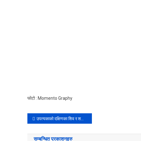
फोटो : Momento Graphy
Post
उपत्यकाको दक्षिणका शिव र शक्ति – लेखक : विजयकुमार महर्जन
navigation
सम्बन्धित प्रकाशनहरु