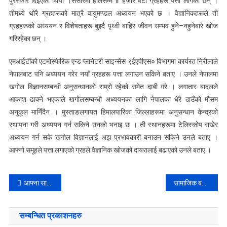
पुरस्कार दिइएको थियो ।संसारमा हालसम्म ४ हजार वटा ग्रहहरू पत्ता लागेका छन् ।
तीमध्ये थोरै ग्रहहरूको मात्रै वायुमण्डल अध्ययन भएको छ । वैज्ञानिकहरूले ती
ग्रहहरूको अध्ययन र विशेषताहरू बुझ्दै पृथ्वी बाहिर जीवन सम्भव हुने–नहुनेबारे खोज
गरिरहेका छन् ।
एमआईटीको एटमोस्फेरिक एन्ड प्लानेटरी साइन्सेस ९ईएपीएस० विभागमा कार्यरत निरौलाले
नेपालबाट पनि अध्ययन गरेर नयाँ ग्रहहरू पत्ता लगाउन सकिने बताए । उनले नेपालमा
खगोल विज्ञानसम्बन्धी अनुसन्धानको राम्रो रहेको समेत दाबी गरे । लगातार बादलले
आकाश ढाक्ने भएकाले खगोलसम्बन्धी अध्ययनका लागि नेपालका धेरै ठाउँको मौसम
अनुकूल मानिँदैन । मुस्ताङलगायत हिमालपारिका जिल्लाहरूमा अनुसन्धान केन्द्रको
स्थापना गरी अध्ययन गर्न सकिने उनको भनाइ छ । ती स्थानहरूमा टेलिस्कोप राखेर
अध्ययन गर्न सके खगोल विज्ञानलाई अझ प्रभावकारी बनाउन सकिने उनले बताए ।
आफ्नो समूहले पत्ता लगाएको ग्रहले वैज्ञानिक खोजको दायरालाई बढाएको उनले बताए ।
Post
आफ्ना साधारण माग पूरा गरिदिन अनशनरत डाक्टर केसीको प्रधानमन्त्री ओलीलाई आग्रह
सामाजिक बहिस्कार गर्ने टोल सुधार समितिका मानिसहरू जेल चलान
navigation
सम्बन्धित प्रकाशनहरु