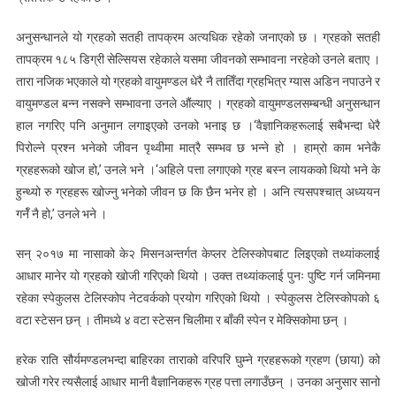
अनुसन्धानले यो ग्रहको सतही तापक्रम अत्यधिक रहेको जनाएको छ । ग्रहको सतही
तापक्रम १८५ डिग्री सेल्सियस रहेकाले यसमा जीवनको सम्भावना नरहेको उनले बताए ।
तारा नजिक भएकाले यो ग्रहको वायुमण्डल धेरै नै तातिँदा ग्रहभित्र ग्यास अडिन नपाउने र
वायुमण्डल बन्न नसक्ने सम्भावना उनले औंल्याए । ग्रहको वायुमण्डलसम्बन्धी अनुसन्धान
हाल नगरिए पनि अनुमान लगाइएको उनको भनाइ छ ।‘वैज्ञानिकहरूलाई सबैभन्दा धेरै
पिरोल्ने प्रश्न भनेको जीवन पृथ्वीमा मात्रै सम्भव छ भन्ने हो । हाम्रो काम भनेकै
ग्रहहरूको खोज हो,’ उनले भने ।‘अहिले पत्ता लगाएको ग्रह बस्न लायकको थियो भने के
हुन्थ्यो रु ग्रहहरू खोज्नु भनेको जीवन छ कि छैन भनेर हो । अनि त्यसपश्चात् अध्ययन
गर्नॅ नै हो,’ उनले भने ।
सन् २०१७ मा नासाको के२ मिसनअन्तर्गत केप्लर टेलिस्कोपबाट लिइएको तथ्यांकलाई
आधार मानेर यो ग्रहको खोजी गरिएको थियो । उक्त तथ्यांकलाई पुनः पुष्टि गर्न जमिनमा
रहेका स्पेकुलस टेलिस्कोप नेटवर्कको प्रयोग गरिएको थियो । स्पेकुलस टेलिस्कोपको ६
वटा स्टेसन छन् । तीमध्ये ४ वटा स्टेसन चिलीमा र बाँकी स्पेन र मेक्सिकोमा छन् ।
हरेक राति सौर्यमण्डलभन्दा बाहिरका ताराको वरिपरि घुम्ने ग्रहहरूको ग्रहण (छाया) को
खोजी गरेर त्यसैलाई आधार मानी वैज्ञानिकहरू ग्रह पत्ता लगाउँछन् । उनका अनुसार सानो