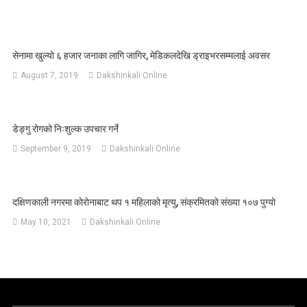
सेनामा खुल्यो ६ हजार जनाका लागि जागिर, मेडिकलदेखि ड्राइभरसम्मलाई अवसर
August 7, 2019
Dakshinkali Online
डेङ्गु रोगको निःशुल्क उपचार गर्ने
September 9, 2019
Dakshinkali Online
दक्षिणकाली नगरमा काेराेनाबाट थप १ महिलाकाे मृत्यु, संक्रमितकाे संख्या १०७ पुग्याे
May 10, 2021
Dakshinkali Online