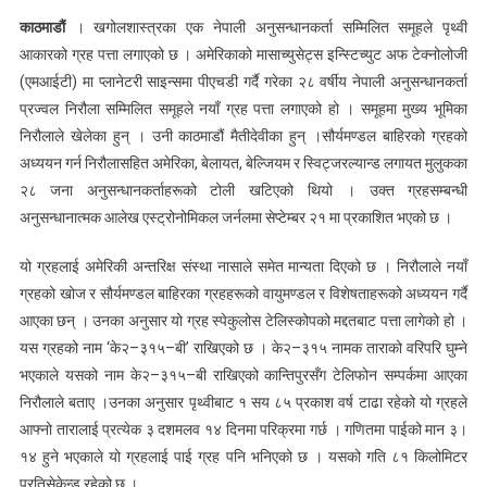
काठमाडौं
। खगोलशास्त्रका एक नेपाली अनुसन्धानकर्ता सम्मिलित समूहले पृथ्वी
आकारको ग्रह पत्ता लगाएको छ । अमेरिकाको मासाच्युसेट्स इन्स्टिच्युट अफ टेक्नोलोजी
(एमआईटी) मा प्लानेटरी साइन्समा पीएचडी गर्दै गरेका २८ वर्षीय नेपाली अनुसन्धानकर्ता
प्रज्वल निरौला सम्मिलित समूहले नयाँ ग्रह पत्ता लगाएको हो । समूहमा मुख्य भूमिका
निरौलाले खेलेका हुन् । उनी काठमाडौं मैतीदेवीका हुन् ।सौर्यमण्डल बाहिरको ग्रहको
अध्ययन गर्न निरौलासहित अमेरिका, बेलायत, बेल्जियम र स्विट्जरल्यान्ड लगायत मुलुकका
२८ जना अनुसन्धानकर्ताहरूको टोली खटिएको थियो । उक्त ग्रहसम्बन्धी
अनुसन्धानात्मक आलेख एस्ट्रोनोमिकल जर्नलमा सेप्टेम्बर २१ मा प्रकाशित भएको छ ।
यो ग्रहलाई अमेरिकी अन्तरिक्ष संस्था नासाले समेत मान्यता दिएको छ । निरौलाले नयाँ
ग्रहको खोज र सौर्यमण्डल बाहिरका ग्रहहरूको वायुमण्डल र विशेषताहरूको अध्ययन गर्दै
आएका छन् । उनका अनुसार यो ग्रह स्पेकुलोस टेलिस्कोपको मद्दतबाट पत्ता लागेको हो ।
यस ग्रहको नाम ‘के२–३१५–बी’ राखिएको छ । के२–३१५ नामक ताराको वरिपरि घुम्ने
भएकाले यसको नाम के२–३१५–बी राखिएको कान्तिपुरसँग टेलिफोन सम्पर्कमा आएका
निरौलाले बताए ।उनका अनुसार पृथ्वीबाट १ सय ८५ प्रकाश वर्ष टाढा रहेको यो ग्रहले
आफ्नो तारालाई प्रत्येक ३ दशमलव १४ दिनमा परिक्रमा गर्छ । गणितमा पाईको मान ३।
१४ हुने भएकाले यो ग्रहलाई पाई ग्रह पनि भनिएको छ । यसको गति ८१ किलोमिटर
प्रतिसेकेन्ड रहेको छ ।