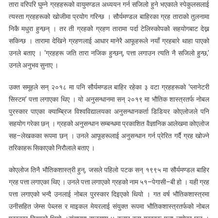
तारा वरिपरि घुम्ने ग्रहहरूको वायुमण्डल अध्ययन गर्न सजिलो हुने भएकाले स्पेकुलसलाई
त्यस्ता ग्रहहरूको खोजीमा प्रयोग गरिन्छ । सौर्यमण्डल बाहिरका ग्रह ताराको तुलनामा
निकै मधुरा हुन्छन् । तर ती ग्रहको ग्रहण तारामा पर्दा टेलिस्कोपको सहयोगबाट देख्न
सकिन्छ । तारामा देखिने ग्रहणलाई आधार मानेरै आफूहरूले नयाँ ग्रहबारे थाहा पाएको
उनले बताए । ‘ग्रहहरू जति तारा नजिक हुन्छन्, पत्ता लगाउन त्यति नै सजिलो हुन्छ,’
उनले अनुभव सुनाए ।
उक्त समूहले सन् २०१८ मा पनि सौर्यमण्डल बाहिर रहेका ३ वटा ग्रहहरूको ‘प्लानेटरी
सिस्टम’ पत्ता लगाएका थिए । यो अनुसन्धानमा सन् २०१९ मा भौतिक शास्त्रतर्फ नोबल
पुरस्कार पाएका क्याम्ब्रिज विश्वविद्यालयका अनुसन्धानकर्ता डिडियर कोएलोजले पनि
सहयोग गरेका छन् । ग्रहको अनुसन्धान सम्बन्धमा प्रकाशित वैज्ञानिक आलेखमा कोएलोज
सह–लेखकका रूपमा छन् । उनले आफूहरूलाई अनुसन्धान गर्न प्रेरित गर्दै ग्रह खोज्ने
तरिकाहरू सिकाएको निरौलाले बताए ।
कोएलोज तिनै भौतिकशास्त्री हुन्, जसले पहिलो पटक सन् १९९५ मा सौर्यमण्डल बाहिर
ग्रह पत्ता लगाएका थिए । उनले पत्ता लगाएको ग्रहको नाम ५१–पेगासी–बी हो । यही ग्रह
पत्ता लगाएको भन्दै उनलाई नोबल पुरस्कार दिइएको थियो । गत वर्ष भौतिकशास्त्रमा
उनीसहित जेम्स पेब्लस र माइकल मेयरलाई संयुक्त रूपमा भौतिकशास्त्रतर्फको नोबल