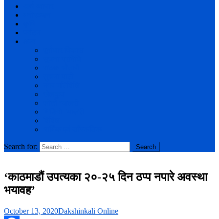
अर्थ व्यापार
मनोरञ्जन
कृषि
पर्यटन
अन्य
पूर्वाधार विकास
सूचना प्रविधि
पाठक चौतारी
सुचना पाटी
नगर गतिविधि
खेलकुद
फोटो ग्यालरी
भिडियो ग्यालरी
विविध
धार्मिक एवं साँस्कतिक
Search for:
‘काठमाडौं उपत्यका २०-२५ दिन ठप्प नपारे अवस्था
भयावह’
October 13, 2020
Dakshinkali Online