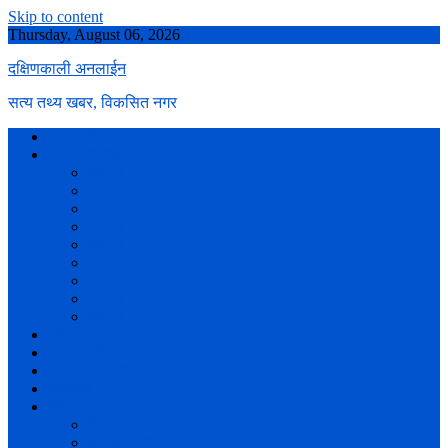
Skip to content
Thursday, August 06, 2026
दक्षिणकाली अनलाईन
सत्य तथ्य खबर, विकसित नगर
नगर परिचय
वडा प्रोफाइल
वडा नं १
वडा नं २
वडा नं ३
वडा नं ४
वडा नं ५
वडा नं ६
वडा नं ७
वडा नं ८
वडा नं ९
समाचार
कला/साहित्य
अन्तर्वार्ता/विचार
स्वास्थ्य
शिक्षा
शिक्षण संस्था
शैक्षिक गतिविधि