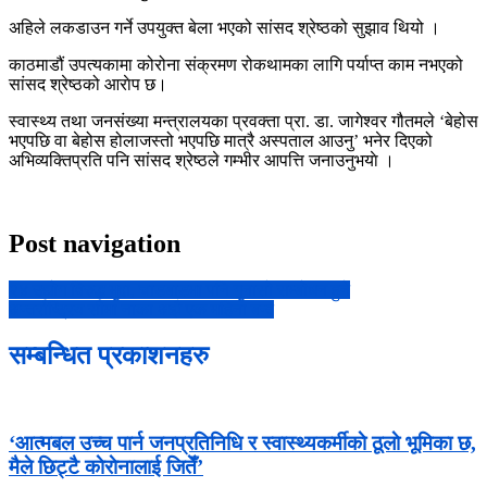
अहिले लकडाउन गर्ने उपयुक्त बेला भएको सांसद श्रेष्ठको सुझाव थियो ।
काठमाडौं उपत्यकामा कोरोना संक्रमण रोकथामका लागि पर्याप्त काम नभएको
सांसद श्रेष्ठको आराेप छ।
स्वास्थ्य तथा जनसंख्या मन्त्रालयका प्रवक्ता प्रा. डा. जागेश्वर गौतमले ‘बेहोस
भएपछि वा बेहोस होलाजस्तो भएपछि मात्रै अस्पताल आउनु’ भनेर दिएको
अभिव्यक्तिप्रति पनि सांसद श्रेष्ठले गम्भीर आपत्ति जनाउनुभयाे ।
Post navigation
२४ उद्योग विरुद्ध मुद्दा, चाडबाडमा पनि गुनासो सम्बोधन हुने
अन्तर्राष्ट्रिय सीमा नाका अझै एक महिना बन्द
सम्बन्धित प्रकाशनहरु
‘आत्मबल उच्च पार्न जनप्रतिनिधि र स्वास्थ्यकर्मीकाे ठूलाे भूमिका छ,
मैले छिट्टै काेराेनालाई जितेँ’