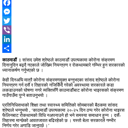
Facebook
Messenger
Twitter
Viber
LinkedIn
Share
काठमाडौं ।
सांसद उमेश श्रेष्ठले काठमाडौं उपत्यकामा कोरोना संक्रमण
दिनानुदिन बढ्दै गएकाले जाेखिम नियन्त्रण र राेकथामबारे गम्भिर हुन सरकारकाे
ध्यानाकर्षण गर्नुभएकाे छ ।
केही दिनअघि मात्रै कोरोना संक्रमणमुक्त बन्नुभएका सांसद श्रेष्ठले काेराेना
नियन्त्रण गर्न दसैं र तिहारकाे नजिकिँदै गरेकाे अवस्थामा सरकारले कडा
लकडाउनको घोषणा नगरे व्यक्तिसँगै काठमाडौंबाट कोरोना भाइरसको संक्रमण
गाउँगाउँमा पुग्ने बताउनुभयाे ।
प्रतिनिधिसभाको शिक्षा तथा स्वास्थ्य समितिको सोमबारको बैठकमा सांसद
श्रेष्ठले भन्नुभयाे , ‘काठमाडौं उपत्यकामा २०-२५ दिन ठप्प गरेर कोरोना भाइरस
फैलिनबाट रोकथामको विधि नअपनाउने हो भने समस्या समाधान हुन्न । दसैं-
तिहारमा मान्छेको आवतजावत बढिरहेको छ । यस्तो बेला सरकारले गम्भीर
निर्णय गरेर अगाडि जानुपर्छ ।’