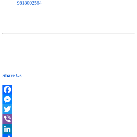
Phone:
9818002564
सम्पूर्ण समाचारमूलक सामग्रीका लागि:
E-mail:
news@dakshinkalionline.com
विज्ञापनका लागि:
marketing@dakshinkalionline.com
Share Us
Facebook
Messenger
Twitter
Viber