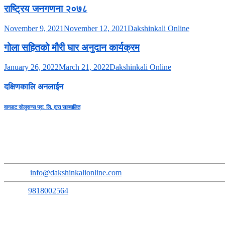
राष्ट्रिय जनगणना २०७८
November 9, 2021
November 12, 2021
Dakshinkali Online
गोला सहितको मौरी घार अनुदान कार्यक्रम
January 26, 2022
March 21, 2022
Dakshinkali Online
दक्षिणकालि अनलाईन
वानडट सोलुसन्स प्रा. लि. द्वारा सञ्चालित
सुचना तथा प्रसारण बिभाग दर्ता नंः ३६६८-२०७९/८०
प्रेस कागन्सिल नेपाल सुचिकरण नंः ३६५०
Address
:
Sokhel, Ward No. 3, Dakshinkali Municipality
Email
:
info@dakshinkalionline.com
Phone:
9818002564
सम्पूर्ण समाचारमूलक सामग्रीका लागि: