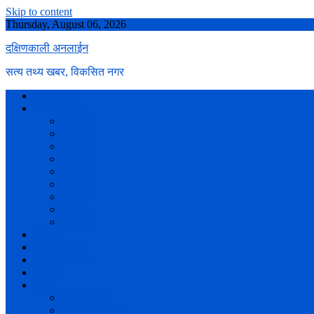
Skip to content
Thursday, August 06, 2026
दक्षिणकाली अनलाईन
सत्य तथ्य खबर, विकसित नगर
नगर परिचय
वडा प्रोफाइल
वडा नं १
वडा नं २
वडा नं ३
वडा नं ४
वडा नं ५
वडा नं ६
वडा नं ७
वडा नं ८
वडा नं ९
समाचार
कला/साहित्य
अन्तर्वार्ता/विचार
स्वास्थ्य
शिक्षा
शिक्षण संस्था
शैक्षिक गतिविधि