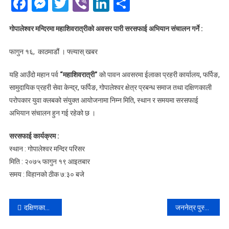
Facebook
Messenger
Twitter
Viber
LinkedIn
Share
गोपालेश्वर मन्दिरमा महाशिवरात्रीको अवसर पारी सरसफाई अभियान संचालन गर्ने :
फागुन १६, काठमाडौं । फ्ल्यास् खबर
यहि आउँदो महान पर्व
“महाशिवरात्री”
को पावन अवसरमा ईलाका प्रहरी कार्यालय, फर्पिङ,
सामुदायिक प्रहरी सेवा केन्द्र, फर्पिङ, गोपालेश्वर क्षेत्र प्रबन्ध समाज तथा दक्षिणकाली
परोपकार युवा क्लबको संयुक्त आयोजनामा निम्न मिति, स्थान र समयमा सरसफाई
अभियान संचालन हुन गई रहेको छ ।
सरसफाई कार्यक्रम
:
स्थान : गोपालेश्वर मन्दिर परिसर
मिति : २०७५ फागुन १९ आइतबार
समय : विहानको ठीक ७:३० बजे
Post
दक्षिणकाली नगरपालिकाको दोश्रो स्थापना दिवस (राज्य पुनर्संरचना पश्चात) :
जननेत्र पुस्तकालयको ५३ औं स्थापना दिवस
navigation