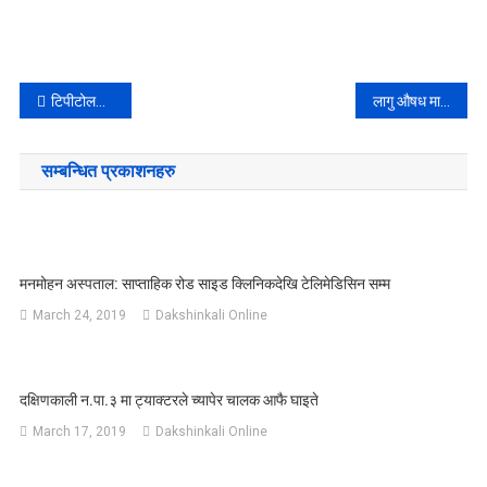
Post
टिपीटोलबाट कमल पोखरी तथा कन्केश्वर महादेव जाने बाटो चौडा तथा पर्खाल निर्माण सम्पन्न
लागु औषध मानिस सहित पक्राउ
navigation
सम्बन्धित प्रकाशनहरु
मनमोहन अस्पताल: साप्ताहिक रोड साइड क्लिनिकदेखि टेलिमेडिसिन सम्म
March 24, 2019
Dakshinkali Online
दक्षिणकाली न.पा.३ मा ट्याक्टरले च्यापेर चालक आफै घाइते
March 17, 2019
Dakshinkali Online