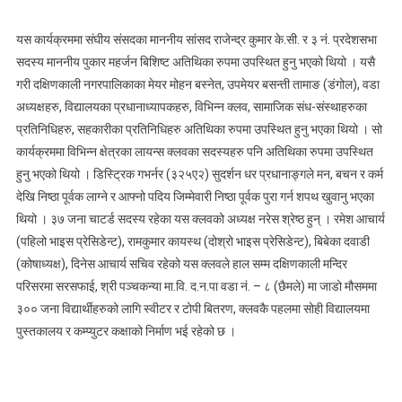
यस कार्यक्रममा संघीय संसदका माननीय सांसद राजेन्द्र कुमार के.सी. र ३ नं. प्रदेशसभा
सदस्य माननीय पुकार महर्जन बिशिष्ट अतिथिका रुपमा उपस्थित हुनु भएको थियो । यसै
गरी दक्षिणकाली नगरपालिकाका मेयर मोहन बस्नेत, उपमेयर बसन्ती तामाङ (डंगोल), वडा
अध्यक्षहरु, विद्यालयका प्रधानाध्यापकहरु, विभिन्न क्लव, सामाजिक संध-संस्थाहरुका
प्रतिनिधिहरु, सहकारीका प्रतिनिधिहरु अतिथिका रुपमा उपस्थित हुनु भएका थियो । सो
कार्यक्रममा विभिन्न क्षेत्रका लायन्स क्लवका सदस्यहरु पनि अतिथिका रुपमा उपस्थित
हुनु भएको थियो । डिस्ट्रिक गभर्नर (३२५ए२) सुदर्शन धर प्रधानाङ्गले मन, बचन र कर्म
देखि निष्ठा पूर्वक लाग्ने र आफ्नो पदिय जिम्मेवारी निष्ठा पूर्वक पुरा गर्न शपथ खुवानु भएका
थियो । ३७ जना चाटर्ड सदस्य रहेका यस क्लवको अध्यक्ष नरेस श्रेष्ठ हुन् । रमेश आचार्य
(पहिलो भाइस प्रेसिडेन्ट), रामकुमार कायस्थ (दोश्रो भाइस प्रेसिडेन्ट), बिबेका दवाडी
(कोषाध्यक्ष), दिनेस आचार्य सचिव रहेको यस क्लवले हाल सम्म दक्षिणकाली मन्दिर
परिसरमा सरसफाई, श्री पञ्चकन्या मा.वि. द.न.पा वडा नं. – ८ (छैमले) मा जाडो मौसममा
३०० जना विद्यार्थीहरुको लागि स्वीटर र टोपी बितरण, क्लवकै पहलमा सोही विद्यालयमा
पुस्तकालय र कम्प्युटर कक्षाको निर्माण भई रहेको छ ।