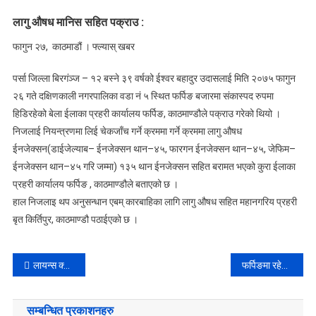
लागु औषध मानिस सहित पक्राउ :
फागुन २७, काठमाडौं । फ्ल्यास् खबर
पर्सा जिल्ला बिरगंञ्ज – १२ बस्ने ३९ वर्षको ईश्वर बहादुर उदासलाई मिति २०७५ फागुन
२६ गते दक्षिणकाली नगरपालिका वडा नं ५ स्थित फर्पिङ बजारमा संकास्पद रुपमा
हिडिरहेको बेला ईलाका प्रहरी कार्यालय फर्पिङ, काठमाण्डौले पक्राउ गरेको थियो ।
निजलाई नियन्त्रणमा लिई चेकजाँच गर्ने क्रममा गर्ने क्रममा लागु औषध
ईनजेक्सन(डाईजेल्याब– ईनजेक्सन थान–४५, फारगन ईनजेक्सन थान–४५, जेफिम–
ईनजेक्सन थान–४५ गरि जम्मा) १३५ थान ईनजेक्सन सहित बरामत भएको कुरा ईलाका
प्रहरी कार्यालय फर्पिङ , काठमाण्डौले बताएको छ ।
हाल निजलाइ थप अनुसन्धान एबम् कारबाहिका लागि लागु औषध सहित महानगरिय प्रहरी
बृत किर्तिपुर, काठमाण्डौ पठाईएको छ ।
Post
लायन्स क्लव अफ काठमाडौं पद्मसम्भव दक्षिणकालीको इन्डक्सन, इनस्टलेसन र चार्टर प्रिजेन्टेसन कार्यक्रम सम्पन्न
फर्पिङमा रहेको वास्तविक सरस्वती मन्दिरको पहिचान
navigation
सम्बन्धित प्रकाशनहरु