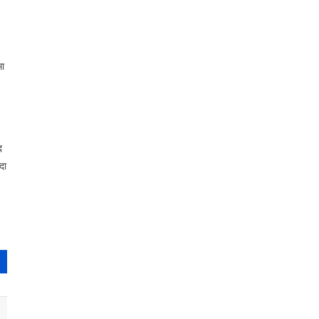
मा
द
दा