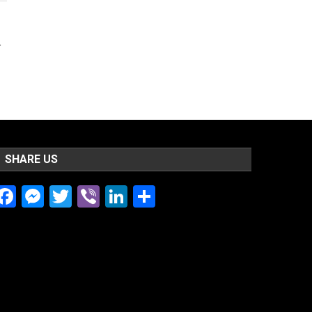
न
SHARE US
Facebook
Messenger
Twitter
Viber
LinkedIn
Share