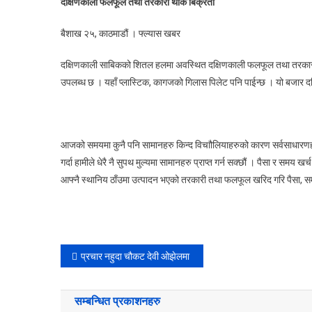
दक्षिणकाली फलफूल तथा तरकारी थोक बिक्रेता
बैशाख २५, काठमाडौं । फ्ल्यास खबर
दक्षिणकाली साबिकको शितल हलमा अवस्थित दक्षिणकाली फलफूल तथा तरकारी थ
उपलब्ध छ । यहाँ प्लास्टिक, कागजको गिलास पिलेट पनि पाईन्छ । यो बजार दक
आजको समयमा कुनै पनि सामानहरु किन्द विचाौलियाहरुको कारण सर्वसाधारणहरु
गर्दा हामीले धेरै नै सुपथ मुल्यमा सामानहरु प्राप्त गर्न सक्छौं । पैसा र 
आफ्नै स्थानिय ठाँउमा उत्पादन भएको तरकारी तथा फलफूल खरिद गरि पैसा, सम
Post
प्रचार नहुदा चौकट देवी ओझेलमा
navigation
सम्बन्धित प्रकाशनहरु