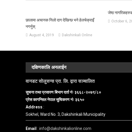
जेष्ठ नागरिकहरु
छालामा अचानक निलो दाग देखिन्छ भने हेलचेक्राइँ
October 6, 
नगर्नुस्
August 4, 2019
Dakshinkali Online
दक्षिणकालि अनलाईन
वानडट सोलुसन्स प्रा. लि. द्वारा सञ्चालित
सुचना तथा प्रसारण बिभाग दर्ता नंः ३६६८-२०७९/८०
प्रेस कागन्सिल नेपाल सुचिकरण नंः ३६५०
Address
:
Sokhel, Ward No. 3, Dakshinkali Municipality
Email
:
info@dakshinkalionline.com