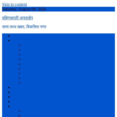
Skip to content
Saturday, August 08, 2026
दक्षिणकाली अनलाईन
सत्य तथ्य खबर, विकसित नगर
नगर परिचय
वडा प्रोफाइल
वडा नं १
वडा नं २
वडा नं ३
वडा नं ४
वडा नं ५
वडा नं ६
वडा नं ७
वडा नं ८
वडा नं ९
समाचार
कला/साहित्य
अन्तर्वार्ता/विचार
स्वास्थ्य
शिक्षा
शिक्षण संस्था
शैक्षिक गतिविधि