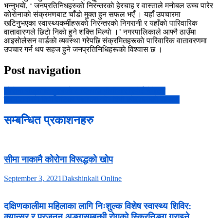
भन्नुभयाे, ‘ जनप्रतिनिधहरुकाे निरन्तरकाे हेरचाह र वास्ताले मनाेबल उच्च पारेर
काेराेनाकाे संक्रमणबाट चाँडाे मुक्त हुन सफल भएँ । यहाँ उपचारमा
खटिनुभएका स्वास्थ्यकर्मीहरूकाे निरन्तरकाे निगरानी र यहाँकाे पारिवारिक
वातावारणले छिटाे निकाे हुने शक्ति मिल्याे ।’ नगरपालिकाले आफ्नै ठाउँमा
आइसाेलेसन वार्डकाे व्यवस्था गरेपछि संक्रमितहरूकाे पारिवारिक वातावरणमा
उपचार गर्न थप सहज हुने जनप्रतिनिधिहरूकाे विश्वास छ ।
Post navigation
काेराेना संक्रमित पुरुषकाे ८ दिनपछि पीसीआर रिपाेर्ट नेगेटिभ
शेषनारायणमा विपी वाटिका स्थापना गरेर विपी कोइरालाको सम्झना
सम्बन्धित प्रकाशनहरु
सीमा नाकामै कोरोना विरूद्धको खोप
September 3, 2021
Dakshinkali Online
दक्षिणकालीमा महिलाका लागि निःशुल्क विशेष स्वास्थ्य शिविर:
क्यान्सर र प्रजनन अङ्गसम्बन्धी रोगको स्क्रिनिङ्ग गराइने