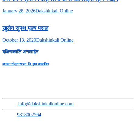
January 28, 2026
Dakshinkali Online
खुलेन सुपथ मूल्य पसल
October 13, 2020
Dakshinkali Online
दक्षिणकालि अनलाईन
वानडट सोलुसन्स प्रा. लि. द्वारा सञ्चालित
सुचना तथा प्रसारण बिभाग दर्ता नंः ३६६८-२०७९/८०
प्रेस कागन्सिल नेपाल सुचिकरण नंः ३६५०
Address
:
Sokhel, Ward No. 3, Dakshinkali Municipality
Email
:
info@dakshinkalionline.com
Phone:
9818002564
सम्पूर्ण समाचारमूलक सामग्रीका लागि: