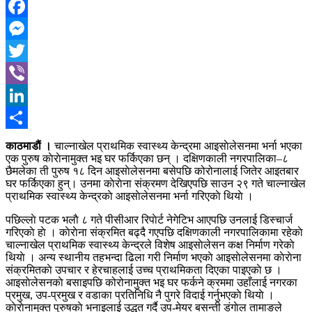
Facebook
Messenger
Twitter
Viber
LinkedIn
Share
काठमाडाैं ।
चाल्नाखेल प्राथमिक स्वास्थ्य केन्द्रमा आइसाेलेसनमा भर्ना भएका
एक पुरुष काेराेनामुक्त भइ घर फर्किएका छन् । दक्षिणकाली नगरपालिका–८
छैमलेका ती पुरुष १८ दिन आइसाेलेसनमा बसेपछि कोरोनालाई जितेर आइतबार
घर फर्किएका हुन्। उनमा काेराेना संक्रमण देखिएपछि साउन २९ गते चाल्नाखेल
प्राथमिक स्वास्थ्य केन्द्रकाे आइसाेलेसनमा भर्ना गरिएकाे थियाे ।
पछिल्लाे पटक भलाै ८ गते पीसीआर रिपाेर्ट नेगेटिभ आएपछि उनलाई डिस्चार्ज
गरिएकाे हाे । काेराेना संक्रमित बढ्दै गएपछि दक्षिणकाली नगरपालिकामा रहेकाे
चाल्नाखेल प्राथमिक स्वास्थ्य केन्द्रले विशेष आइसाेलेसन कक्ष निर्माण गरेकाे
थियाे । अन्य स्थानीय तहभन्दा ढिला गरी निर्माण भएकाे आइसाेलेसनमा काेराेना
संक्रमितकाे उपचार र हेरचाहलाई उच्च प्राथमिकता दिएका पाइएकाे छ ।
आइसाेलेसनकाे बसाइपछि कोरोनामुक्त भइ घर फर्कने क्रममा उहाँलाई नगरका
प्रमुख, उप-प्रमुख र वडाका प्रतिनिधि नै पुगरे विदाई गर्नुभएकाे थियाे ।
काेराेनामुक्त पुरुषकाे भनाइलाई उद्धृत गर्दै उप-मेयर बसन्ती डंगाेल तामाङले