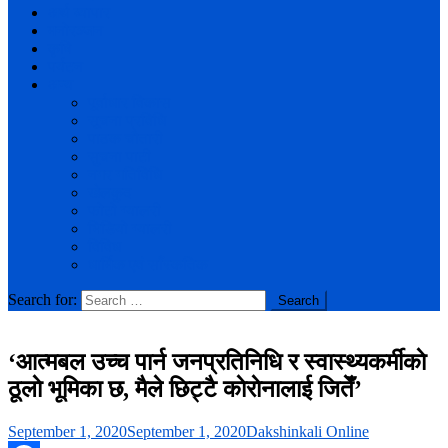
अर्थ व्यापार
मनोरञ्जन
कृषि
पर्यटन
अन्य
पूर्वाधार विकास
सूचना प्रविधि
पाठक चौतारी
सुचना पाटी
नगर गतिविधि
खेलकुद
फोटो ग्यालरी
भिडियो ग्यालरी
विविध
धार्मिक एवं साँस्कतिक
Search for:
‘आत्मबल उच्च पार्न जनप्रतिनिधि र स्वास्थ्यकर्मीकाे
ठूलाे भूमिका छ, मैले छिट्टै काेराेनालाई जितेँ’
September 1, 2020
September 1, 2020
Dakshinkali Online