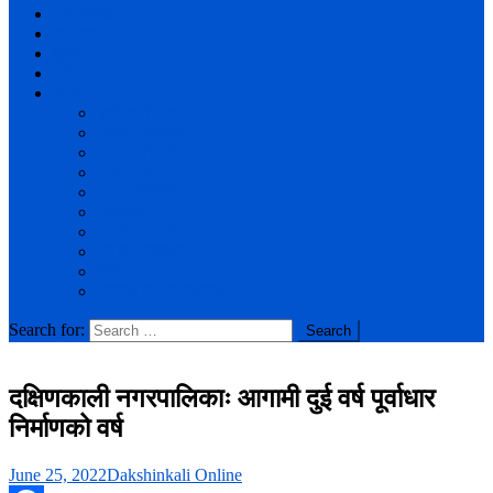
अर्थ व्यापार
मनोरञ्जन
कृषि
पर्यटन
अन्य
पूर्वाधार विकास
सूचना प्रविधि
पाठक चौतारी
सुचना पाटी
नगर गतिविधि
खेलकुद
फोटो ग्यालरी
भिडियो ग्यालरी
विविध
धार्मिक एवं साँस्कतिक
Search for:
दक्षिणकाली नगरपालिकाः आगामी दुई वर्ष पूर्वाधार
निर्माणको वर्ष
June 25, 2022
Dakshinkali Online