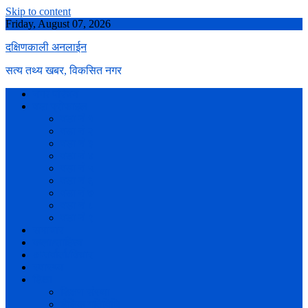
Skip to content
Friday, August 07, 2026
दक्षिणकाली अनलाईन
सत्य तथ्य खबर, विकसित नगर
नगर परिचय
वडा प्रोफाइल
वडा नं १
वडा नं २
वडा नं ३
वडा नं ४
वडा नं ५
वडा नं ६
वडा नं ७
वडा नं ८
वडा नं ९
समाचार
कला/साहित्य
अन्तर्वार्ता/विचार
स्वास्थ्य
शिक्षा
शिक्षण संस्था
शैक्षिक गतिविधि