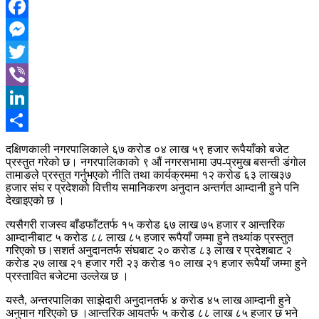
Facebook
Messenger
Twitter
Viber
LinkedIn
Share
दक्षिणकाली नगरपालिकाले ६७ करोड ०४ लाख ५९ हजार रूपैयाँको बजेट
प्रस्तुत गरेको छ। नगरपालिकाकाे ९ औं नगरसभामा उप-प्रमुख बसन्ती डंगाेल
तामाङले प्रस्तुत गर्नुभएकाे नीति तथा कार्यक्रममा १२ करोड ६३ लाख३७
हजार संघ र प्रदेशकाे वित्तीय समानिकरण अनुदान अन्तर्गत आम्दानी हुने पनि
देखाइएको छ ।
त्यसैगरी राजस्व बाँडफाँटतर्फ १५ करोड ६७ लाख ७५ हजार र आन्तरिक
आम्दानीबाट ५ करोड ८८ लाख ८५ हजार रूपैयाँ जम्मा हुने तथ्यांक प्रस्तुत
गरिएको छ।सशर्त अनुदानतर्फ संघबाट २० कराेड ८३ लाख र प्रदेशबाट २
कराेड २७ लाख २१ हजार गरी २३ कराेड १० लाख २१ हजार रूपैयाँ जम्मा हुने
प्रस्तावित बजेटमा उल्लेख छ ।
यस्तै, अन्तरपालिका साझेदारी अनुदानतर्फ ४ कराेड ४५ लाख आम्दानी हुने
अनुमान गरिएकाे छ ।आन्तरिक आयतर्फ ५ कराेड ८८ लाख ८५ हजार छ भने