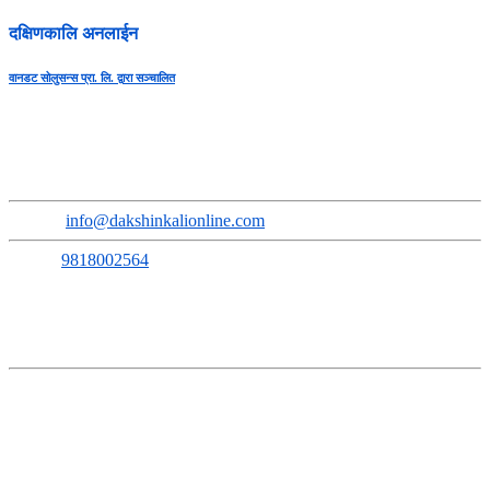
दक्षिणकालि अनलाईन
वानडट सोलुसन्स प्रा. लि. द्वारा सञ्चालित
सुचना तथा प्रसारण बिभाग दर्ता नंः ३६६८-२०७९/८०
प्रेस कागन्सिल नेपाल सुचिकरण नंः ३६५०
Address
:
Sokhel, Ward No. 3, Dakshinkali Municipality
Email
:
info@dakshinkalionline.com
Phone:
9818002564
सम्पूर्ण समाचारमूलक सामग्रीका लागि:
E-mail:
news@dakshinkalionline.com
विज्ञापनका लागि:
marketing@dakshinkalionline.com