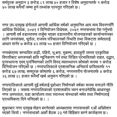
समपुरक अनुदान ३ कराेड ८९ लाख ४० हजार र विशेष अनुदानतर्फ १ कराेड
४० लाख रूपैयाँ जम्मा हुने तथ्यांक प्रस्तुत गरिएको छ।
नगर उप-प्रमुख डंगाेलले आगामी आर्थिक वर्षको अनुमानित आय व्यय विवरणसँगै
आर्थिक विधेयक, २०७९ र विनियोजन विधेयक, २०७९ नगरसभामा पेश गर्नुभयाे
। आगामी वर्ष वडास्तरमा तर्जुमा भएका वडास्तरीय योजनाहरुको कार्यान्वयनका
लागि जनसंख्या, भूगोल, राजस्व परिचालनको स्थिति तथा विकटता समेतलाई
आधार मानेर ७ कराेड ४२ लाख ५० हजार विनियोजन गरिएको छ ।
नगरक्षेत्रमा सम्भावित वाढी, पहिरो, भू क्षय, भुकम्प, हावाहुरी जस्ता प्रकृतिक
विपत्तीबाट धनजनको क्षति न्यूनिकरण गर्न तथा पिडित प्रभावितको राहत, उद्धार,
पुनस्थापना एवम् पुनर्निमाणको लागि विपद् व्यवस्थापन काेषकाे रूपमा १ करोड
विनियोजन गरिएको छ ।नगरपालिकाले प्रशासनिक अनिवार्य दायित्वतर्फ ११
कराेड ६७ लाख, समपुरक काेषतर्फ ६ कराेड, नगरस्तरीय याेजनातर्फ ४ कराेड
२६ लाख २८ हजार रूपैयाँ खर्च अनुमान गरिएकाे छ ।
नगरपालिकाले आगामी दुई वर्षलाई पूर्वाधार निर्माणकाे वर्षका रूपमा मनाउने नीति
लिएकाे छ । जसमा नगरपालिकाकाे प्रशासकीय भवन बनाउनेदेखि आधारभूत
नगर अस्पताल, वडा कार्यालय तथा स्वास्थ्य संस्थाकाे मर्मत तथा निर्माणलाई
प्राथमिकता दिने भनिएकाे छ। ।
शुक्रबार नगर प्रमुख माेहन बस्नेतकाे अध्यक्षतामा नगरसभाकाे ९ओं अधिवेशन
भएको थियो। नगरसभाको अर्को बैठक २३ गते बिहिबार बस्ने कार्यक्रम छ।