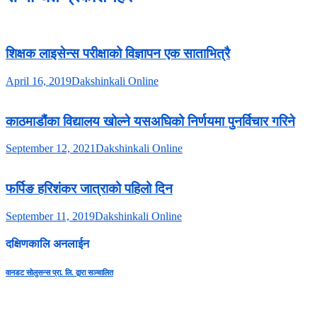
शिक्षक लाइसेन्स परीक्षाको विज्ञापन एक साताभित्रै
April 16, 2019
Dakshinkali Online
काठमाडौंका विद्यालय खोल्ने यसअघिको निर्णयमा पुनर्विचार गरिने
September 12, 2021
Dakshinkali Online
फर्पिङ हरिशंकर जात्राको पहिलो दिन
September 11, 2019
Dakshinkali Online
दक्षिणकालि अनलाईन
वानडट सोलुसन्स प्रा. लि. द्वारा सञ्चालित
सुचना तथा प्रसारण बिभाग दर्ता नंः ३६६८-२०७९/८०
प्रेस कागन्सिल नेपाल सुचिकरण नंः ३६५०