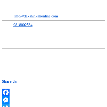
Address
:
Sokhel, Ward No. 3, Dakshinkali Municipality
Email
:
info@dakshinkalionline.com
Phone:
9818002564
सम्पूर्ण समाचारमूलक सामग्रीका लागि:
E-mail:
news@dakshinkalionline.com
विज्ञापनका लागि:
marketing@dakshinkalionline.com
Share Us
Facebook