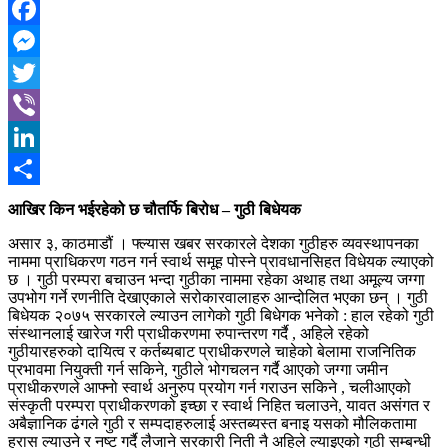
Facebook
Messenger
Twitter
Viber
LinkedIn
Share
आखिर किन भईरहेको छ चौतर्फि बिरोध – गुठी बिधेयक
असार ३, काठमाडौं । फ्ल्यास खबर सरकारले देशका गुठीहरु व्यवस्थापनका
नाममा प्राधिकरण गठन गर्न स्वार्थ समूह पोस्ने प्रावधानसिहत विधेयक ल्याएको
छ । गुठी परम्परा बचाउन भन्दा गुठीका नाममा रहेका अथाह तथा अमूल्य जग्गा
उपभोग गर्ने रणनीति देखाएकाले सरोकारवालाहरु आन्दोलित भएका छन् । गुठी
बिधेयक २०७५ सरकारले ल्याउन लागेको गुठी बिधेगक भनेको : हाल रहेको गुठी
संस्थानलाई खारेज गरी प्राधीकरणमा रुपान्तरण गर्दै , अहिले रहेको
गुठीयारहरुको दायित्व र कर्तब्यबाट प्राधीकरणले चाहेको बेलामा राजनितिक
प्रभावमा नियुक्ती गर्न सकिने, गुठीले भोगचलन गर्दै आएको जग्गा जमीन
प्राधीकरणले आफ्नो स्वार्थ अनुरुप प्रयोग गर्न गराउन सकिने , चलीआएको
संस्कृती परम्परा प्राधीकरणको इच्छा र स्वार्थ निहित चलाउने, यावत असंगत र
अबैज्ञानिक ढंगले गुठी र सम्पदाहरुलाई अस्तब्यस्त बनाइ यसको मौलिकतामा
ह्रास ल्याउने र नष्ट गर्दै लैजाने सरकारी निती नै अहिले ल्याइएको गुठी सम्बन्धी