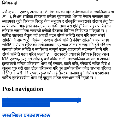
बिधेयक हो ।
यसै क्रममा २०७६ असार ३ गते मंगलवारका दिन दक्षिणकाली नगरपालिका वडा
.नं – ६ स्थित अशोका होटलमा बसेका यूवाहरुको भेलामा नेपाल सरकार वाट
ल्याइएको गुठी विधेयक बिरुद्ध नेवा समुदाय र संस्कृति सम्पदाको संरक्षण हेतु देश
व्यापी रुपमा भइरहेको कार्यक्रम सम्बन्धी तथा यस एतिहाँसिक सहर फर्पिङका
तर्फवाट सहभागिता सम्बन्धी वसेको बैठकमा बिभिन्न निर्णयहरु गरिएको छ ।
फर्पिङ सहरको नेतृत्व गर्दै अगाडी बढन संघर्ष समिति गठन गरिे उक्त संघर्ष
समितिको नाम “गुठी बिधेयक २०७५ संघर्ष समिति फंपि” राखिने र यस सर्घष
समितिमा रोसन श्रेष्ठको संगोजकत्वमा प्रत्यक टोलवाट सहभागि हुने गरि १७
जनाको कोस समिति र उपस्थित सम्पूर्ण महानुभावहरुको सदस्यता रहने गरि
संघर्ष समिति गठन गरिने भएको छ । सरकारले ल्याएको विधेयक विरुद्ध आज
मिति २०७६-३-३ गते साँझ ६ वजे दक्षिणकाली नगरपालिका कार्यालय अगाडी
झम्केश्वरी मन्दिर परिसरमा भेला भई मसाल, काले वत्ति, प्लेकार्ड सहित विरोध
जुलुस शुरु गरी सात टोल परिक्रमा गरि पुन झम्केश्वरीमा कोड सभामा परिणत
गरिनेछ । यसै गरि २०७६-३-४ गते माईतिघर मन्डलामा हुने विरोध प्रदर्शनमा
फर्पिङ झम्केश्वरीमा भेला भई जुलुस सहित प्रस्थान गर्ने भएको छ ।
Post navigation
फर्पिङमा पहिलो पटक guitar workshop सञ्चालन हुँदै
आन्दोलन रोकिँदैन – संघर्ष समिति
सम्बन्धित प्रकाशनहरु