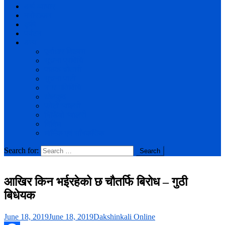
अर्थ व्यापार
मनोरञ्जन
कृषि
पर्यटन
अन्य
पूर्वाधार विकास
सूचना प्रविधि
पाठक चौतारी
सुचना पाटी
नगर गतिविधि
खेलकुद
फोटो ग्यालरी
भिडियो ग्यालरी
विविध
धार्मिक एवं साँस्कतिक
Search for:
आखिर किन भईरहेको छ चौतर्फि बिरोध – गुठी
बिधेयक
June 18, 2019
June 18, 2019
Dakshinkali Online