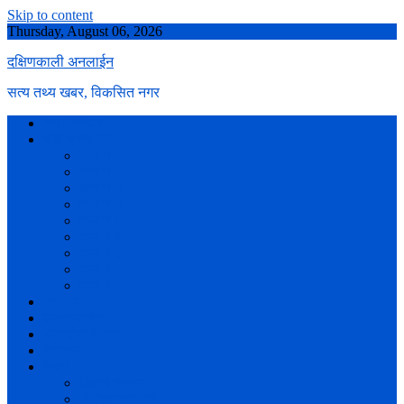
Skip to content
Thursday, August 06, 2026
दक्षिणकाली अनलाईन
सत्य तथ्य खबर, विकसित नगर
नगर परिचय
वडा प्रोफाइल
वडा नं १
वडा नं २
वडा नं ३
वडा नं ४
वडा नं ५
वडा नं ६
वडा नं ७
वडा नं ८
वडा नं ९
समाचार
कला/साहित्य
अन्तर्वार्ता/विचार
स्वास्थ्य
शिक्षा
शिक्षण संस्था
शैक्षिक गतिविधि